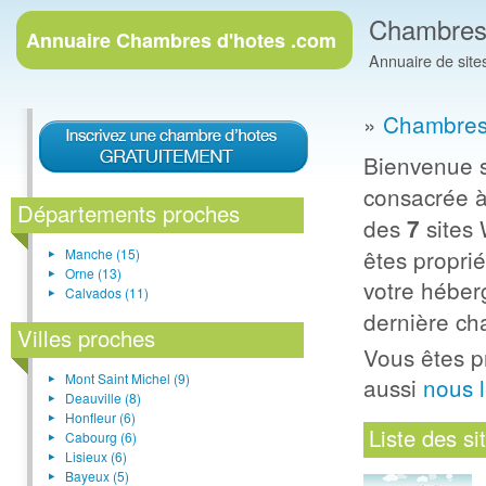
Chambres
Annuaire
Chambres d'hotes .com
Annuaire de site
»
Chambres
Bienvenue s
consacrée à
Départements proches
des
sites
7
êtes propri
Manche (15)
Orne (13)
votre hébe
Calvados (11)
dernière cha
Villes proches
Vous êtes p
Mont Saint Michel (9)
aussi
nous 
Deauville (8)
Honfleur (6)
Liste des s
Cabourg (6)
Lisieux (6)
Bayeux (5)