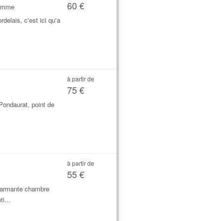
60 €
Gemme
delais, c'est ici qu'a
à partir de
75 €
Pondaurat, point de
à partir de
55 €
charmante chambre
i...