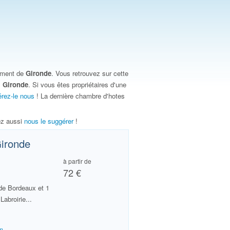
ement de
Gironde
. Vous retrouvez sur cette
s
Gironde
. Si vous êtes propriétaires d'une
rez-le nous
! La dernière chambre d'hotes
vez aussi
nous le suggérer
!
ironde
à partir de
72 €
de Bordeaux et 1
abroirie...
om