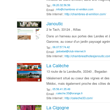
Tel :
Email :
Site internet :
http://chambres-st-emilion.com/
Janoutic
2 le Tach, 33124 , Aillas
Dans un hameau aux portes des Landes et à l
Garonne, au coeur d'un jardin paysagé agrém
Tel :
Email :
Site internet :
http://chambresdhotesjanoutic.co
La Calèche
13 route de la Landeuille, 33340 , Begadan
Idéalement situé au coeur des vignes et des 
Médoc, mais également proche des côtes de 
Tel :
Email :
Site internet :
http://caleche33.com/
La Cigogne