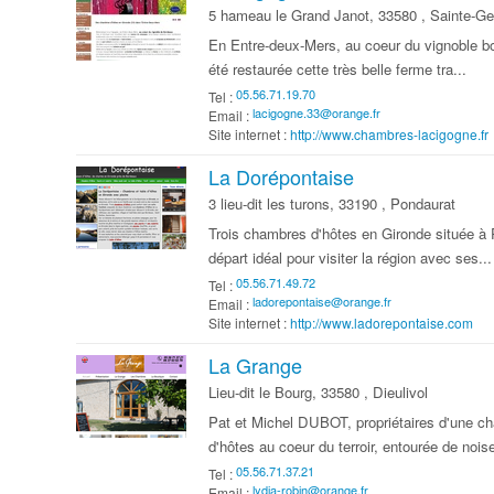
5 hameau le Grand Janot, 33580 , Sainte-
En Entre-deux-Mers, au coeur du vignoble bor
été restaurée cette très belle ferme tra...
Tel :
Email :
Site internet :
http://www.chambres-lacigogne.fr
La Dorépontaise
3 lieu-dit les turons, 33190 , Pondaurat
Trois chambres d'hôtes en Gironde située à 
départ idéal pour visiter la région avec ses...
Tel :
Email :
Site internet :
http://www.ladorepontaise.com
La Grange
Lieu-dit le Bourg, 33580 , Dieulivol
Pat et Michel DUBOT, propriétaires d'une 
d'hôtes au coeur du terroir, entourée de noiset
Tel :
Email :