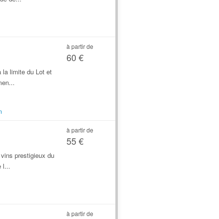
à partir de
60 €
a limite du Lot et
en...
m
à partir de
55 €
vins prestigieux du
l...
à partir de