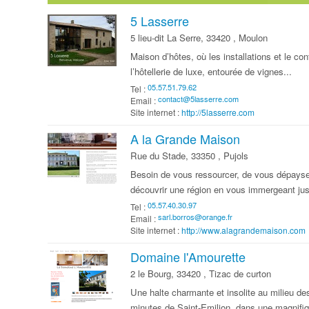
5 Lasserre
5 lieu-dit La Serre, 33420 , Moulon
Maison d’hôtes, où les installations et le con
l’hôtellerie de luxe, entourée de vignes...
Tel :
Email :
Site internet :
http://5lasserre.com
A la Grande Maison
Rue du Stade, 33350 , Pujols
Besoin de vous ressourcer, de vous dépayse
découvrir une région en vous immergeant jus
Tel :
Email :
Site internet :
http://www.alagrandemaison.com
Domaine l'Amourette
2 le Bourg, 33420 , Tizac de curton
Une halte charmante et insolite au milieu de
minutes de Saint-Emilion, dans une magnifiq