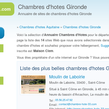
Chambres d'hotes Gironde
 .com
Annuaire de sites de chambres d'hotes Gironde
»
Chambres d'hotes Aquitaine
»
Chambres d'hotes Gironde
Voici la sélection d'
Annuaire Chambres d'Hotes
pour le départ
page la liste des
14
sites Web que nous avons sélectionnés dan
chambre d'hotes et souhaitez proposer votre hébergement,
Suggé
inscrite est
Maison Clem
.
Vous êtes propriétaire d'un site internet sur Gironde ? Vous pou
Liste des plus belles chambres d'hotes
G
Moulin de Laboirie
Moulin de Laboirie, 33430 , Saint-Côme
Situé à Saint Côme en Gironde, à 45 min 
heure du bassin d'Arcachon, Le moulin de L
Tel :
Email :
Site internet :
http://www.chambre-hote-33.c