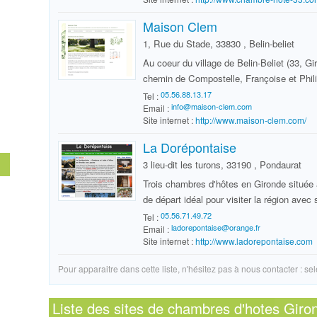
Maison Clem
1, Rue du Stade, 33830 , Belin-beliet
Au coeur du village de Belin-Beliet (33, Gir
chemin de Compostelle, Françoise et Phili
Tel :
Email :
Site internet :
http://www.maison-clem.com/
La Dorépontaise
3 lieu-dit les turons, 33190 , Pondaurat
Trois chambres d'hôtes en Gironde située 
de départ idéal pour visiter la région avec 
Tel :
Email :
Site internet :
http://www.ladorepontaise.com
Pour apparaitre dans cette liste, n'hésitez pas à nous contacter :
sel
Liste des sites de chambres d'hotes
Giro