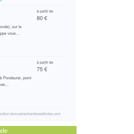
à partir de
80 €
onde), sur le
ppe vous...
à partir de
75 €
à Pondaurat, point
ses...
ection//annuairechambresdhotes.com
nde