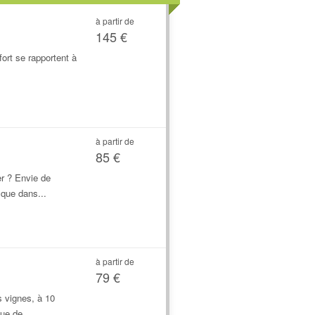
à partir de
145 €
fort se rapportent à
à partir de
85 €
r ? Envie de
que dans...
à partir de
79 €
s vignes, à 10
ue de...