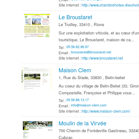
Site internet :
http://www.chambrehotes-dieulivol.
Le Broustaret
Le Truilley, 33410 , Rions
Sur une exploitation viticole, et au cœur d'un
touristique, Le Broustaret, maison de ca...
Tel :
Email :
Site internet :
http://www.broustaret.net
Maison Clem
1, Rue du Stade, 33830 , Belin-beliet
Au coeur du village de Belin-Beliet (33, Giro
Compostelle, Françoise et Philippe vous...
Tel :
Email :
Site internet :
http://www.maison-clem.com/
Moulin de la Virvée
700 Chemin de Fontdeville Gastineau, 33240
Cubzac