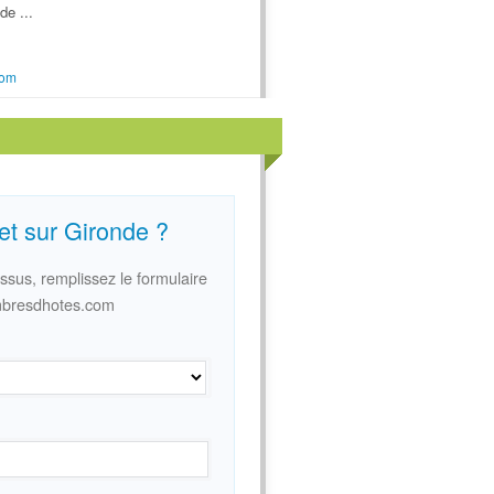
de ...
com
net sur Gironde ?
essus, remplissez le formulaire
mbresdhotes.com