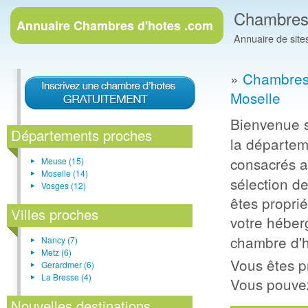
Chambres 
Annuaire
Chambres d'hotes .com
Annuaire de site
»
Chambres 
Moselle
Bienvenue s
Départements proches
la départe
consacrés 
Meuse (15)
Moselle (14)
sélection de
Vosges (12)
êtes propri
Villes proches
votre hébe
chambre d'ho
Nancy (7)
Metz (6)
Vous êtes pr
Gerardmer (6)
La Bresse (4)
Vous pouve
Nouvelles destinations