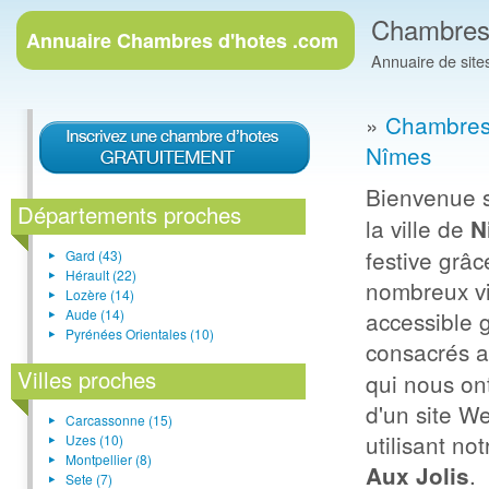
Chambres
Annuaire
Chambres d'hotes .com
Annuaire de site
»
Chambres 
Nîmes
Bienvenue s
Départements proches
la ville de
N
festive grâc
Gard (43)
Hérault (22)
nombreux vis
Lozère (14)
Aude (14)
accessible 
Pyrénées Orientales (10)
consacrés 
Villes proches
qui nous on
d'un site W
Carcassonne (15)
utilisant no
Uzes (10)
Montpellier (8)
.
Aux Jolis
Sete (7)