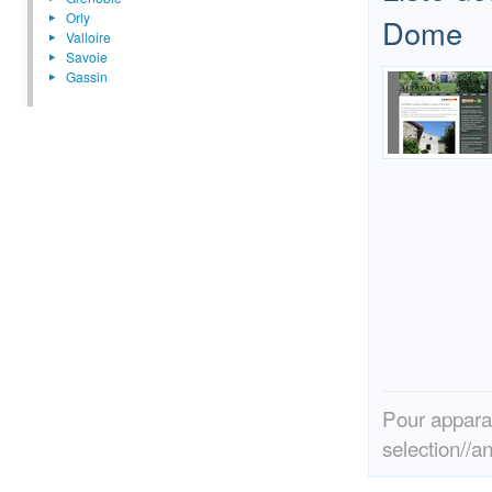
Orly
Dome
Valloire
Savoie
Gassin
Pour apparai
selection//