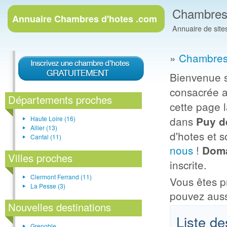
Chambres
Annuaire
Chambres d'hotes .com
Annuaire de sit
»
Chambres
Bienvenue s
consacrée 
Départements proches
cette page l
dans
Haute Loire (16)
Puy d
Allier (13)
d'hotes et 
Cantal (11)
nous
!
Doma
Villes proches
inscrite.
Clermont Ferrand (11)
Vous êtes p
La Pesse (3)
pouvez aus
Nouvelles destinations
Liste d
Grenoble